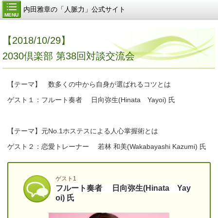
内田雅章の「人脈力」公式サイト
MENU
【2018/10/29】
2030倶楽部 第38回対談交流会
【テーマ】
数多くの中から自身が選ばれるコツとは
ゲスト１：フルート奏者 日向弥生(Hinata Yayoi) 氏
【テーマ】
元No.1ホステスによる人心掌握術とは
ゲスト２：恋愛トレーナー 若林 和美(Wakabayashi Kazumi) 氏
ゲスト1
フルート奏者 日向弥生(Hinata Yay
oi) 氏