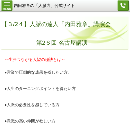
内田雅章の「人脈力」公式サイト
MENU
【３/2４】人脈の達人「内田雅章」講演会
第2６回 名古屋講演
～生涯つながる人望の秘訣とは～
●営業で圧倒的な成果を残したい方。
●人生のターニングポイントを得たい方
●人脈の必要性を感じている方
●意識の高い仲間が欲しい方