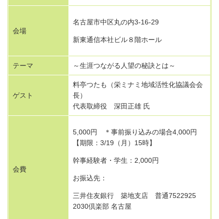
名古屋市中区丸の内3-16-29
会場
新東通信本社ビル８階ホール
テーマ
～生涯つながる人望の秘訣とは～
料亭つたも（栄ミナミ地域活性化協議会会
ゲスト
長）
代表取締役 深田正雄 氏
5,000円 ＊事前振り込みの場合4,000円
【期限：3/19（月）15時】
幹事経験者・学生：2,000円
会費
お振込先：
三井住友銀行 築地支店 普通7522925
2030倶楽部 名古屋