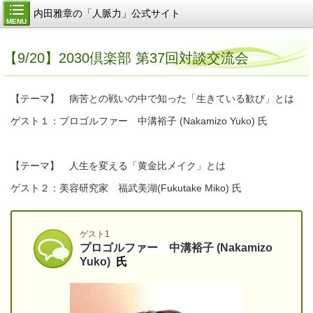
内田雅章の「人脈力」公式サイト
MENU
【9/20】2030倶楽部 第37回対談交流会
【テーマ】 病苦との戦いの中で知った「生きている歓び」とは
ゲスト１：プロゴルファー 中溝裕子 (Nakamizo Yuko) 氏
【テーマ】 人生を変える「黄金比メイク」とは
ゲスト２：美容研究家 福武美湖(Fukutake Miko) 氏
ゲスト1
プロゴルファー 中溝裕子 (Nakamizo
Yuko)
氏