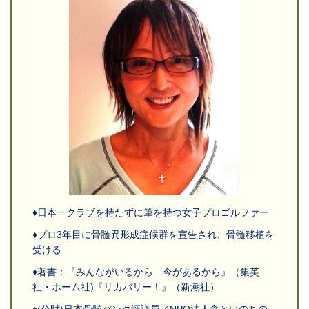
♦日本一クラブを持たずに筆を持つ女子プロゴルファー
♦プロ3年目に骨髄異形成症候群を宣告され、骨髄移植を
受ける
♦著書：『
みんながいるから 今があるから
』
（集英
社・ホーム社)
『
リカバリー！
』
（新潮社）
♦(
公財
)
日本骨髄バンク評議員／
NPO法人食といのちの