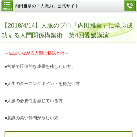
内田雅章の「人脈力」公式サイト
MENU
【2018/4/14】人脈のプロ「内田雅章」に学ぶ成
功する人間関係構築術 第4回愛媛講演
～生涯つながる人望の秘訣とは～
●営業で圧倒的な成果を残したい方。
●人生のターニングポイントを得たい方
●人脈の必要性を感じている方
●意識の高い仲間が欲しい方