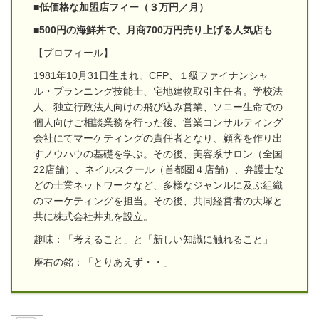
■低価格な加盟店フィー（３万円／月）
■500円の海鮮丼で、月商700万円売り上げる人気店も
【プロフィール】
1981年10月31日生まれ。CFP、１級ファイナンシャ
ル・プランニング技能士、宅地建物取引主任者。学校法
人、独立行政法人向けの飛び込み営業、ソニー生命での
個人向けご相談業務を行った後、営業コンサルティング
会社にてマーケティングの責任者となり、顧客を作り出
すノウハウの基礎を学ぶ。その後、美容系サロン（全国
22店舗）、ネイルスクール（首都圏４店舗）、弁護士な
どの士業ネットワークなど、多様なジャンルに及ぶ組織
のマーケティングを担当。その後、共同経営者の大塚と
共に株式会社丼丸を設立。
趣味：「考えること」と「新しい知識に触れること」
座右の銘：「とりあえず・・」