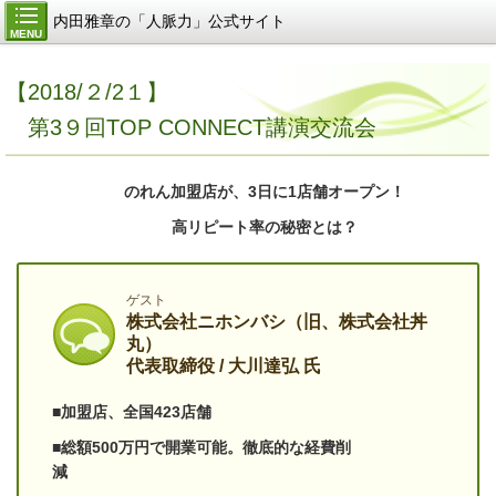
内田雅章の「人脈力」公式サイト
MENU
【2018/２/2１】
第3９回TOP CONNECT講演交流会
のれん加盟店が、3日に1店舗オープン！
高リピート率の秘密とは？
ゲスト
株式会社ニホンバシ（旧、株式会社丼
丸）
代表取締役 / 大川達弘 氏
■加盟店、全国423店舗
■総額500万円で開業可能。徹底的な経費削
減