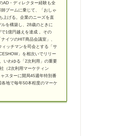
組のAD・ディレクター経験も全
容師ブームに乗じて、「おしゃ
を立ち上げる。企業のニーズを直
ルを構築し、28歳のときに
で1億円越えを達成 。その
ナイツのHIT商品会議室」、
ウィッチマンを司会とする「サ
ICESHOW」を相次いでリリー
の、いわゆる「2次利用」の重要
0社（2次利用マーケティン
キャスターに開局45週年特別番
国各地で毎年50本程度のマーケ