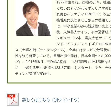
1977年生まれ。26歳のとき、番
くないにもかかわらずカリスマ美
れ美容バラエティ POPnʼTV」
接番組に反映させる独自の番組モデ
は、中小企業のみの新規扱い売上げ
後、人気芸人ナイツ、初の冠番組「
レギュラー12本、震災大使サンド
ンドウイッチマンクイズ T HEPR 
ス（土曜21時ゴールデンタイム)。企業にはテレビで放送後
性を強く啓蒙している。番組出演企業は、日本全国のべ1,00
グ）。2 016年8月、元DeNA監督、「絶好調男」中畑清氏を
組、「燃える男 中畑清の123絶好調」をスタート。また、全
ティング講演も実施中。
詳しくはこちら（別ウィンドウ）