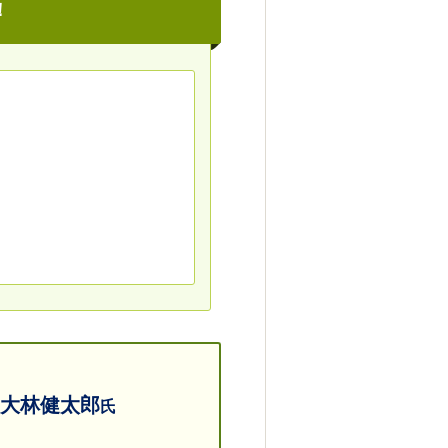
！
大林健太郎
氏